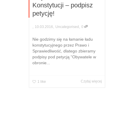
Konstytucji – podpisz
petycję!
,
,
,
10.03.2016
Uncategorised
0
Nie godzimy się na łamanie ładu
konstytucyjnego przez Prawo i
Sprawiedliwość, dlatego zbieramy
podpisy pod petycją “Obywatele w
obronie...
Czytaj więcej
1
like