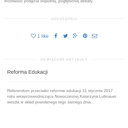
możliwość podjęcia wspólnej, pogłębionej debaty.
UDOSTĘPNIJ
1
like
POWIĄZANE ARTYKUŁY
Reforma Edukacji
Referendum przeciwko reformie edukacji 31 stycznia 2017
roku wiceprzewodnicząca Nowoczesnej Katarzyna Lubnauer
weszła w skład powołanego tego samego dnia...