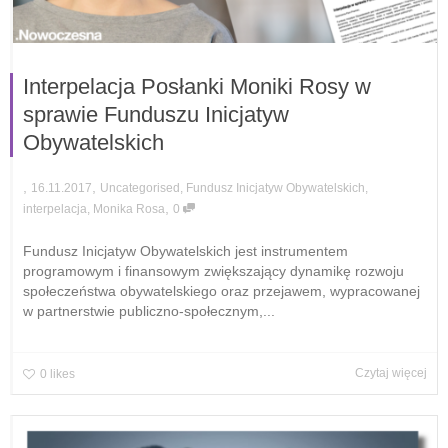
Interpelacja Posłanki Moniki Rosy w
sprawie Funduszu Inicjatyw
Obywatelskich
,
,
16.11.2017
Uncategorised
,
Fundusz Inicjatyw Obywatelskich
,
,
interpelacja
,
Monika Rosa
0
Fundusz Inicjatyw Obywatelskich jest instrumentem
programowym i finansowym zwiększający dynamikę rozwoju
społeczeństwa obywatelskiego oraz przejawem, wypracowanej
w partnerstwie publiczno-społecznym,...
Czytaj więcej
0
likes