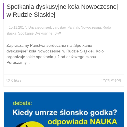
Spotkania dyskusyjne koła Nowoczesnej
w Rudzie Śląskiej
,
,
15.11.2017
Uncategorised
,
Jarosław Parylak
,
Nowoczesna
,
Ruda
,
slaska
,
Spotkanie Dyskusyjne
0
Zapraszamy Państwa serdecznie na „Spotkanie
dyskusyjne” koła Nowoczesnej w Rudzie Śląskiej. Koło
organizuje takie spotkania już od dłuższego czasu.
Poruszamy...
Czytaj więcej
0
likes