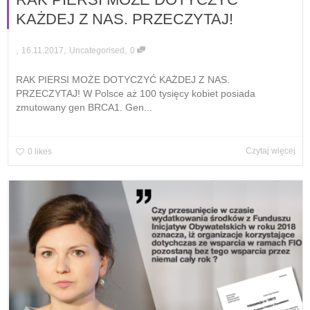
KAŻDEJ Z NAS. PRZECZYTAJ!
,
,
,
16.11.2017
Uncategorised
0
RAK PIERSI MOŻE DOTYCZYĆ KAŻDEJ Z NAS.
PRZECZYTAJ! W Polsce aż 100 tysięcy kobiet posiada
zmutowany gen BRCA1. Gen...
Czytaj więcej
0
likes