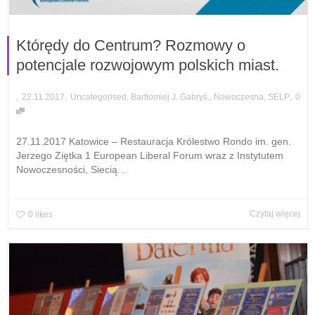
Którędy do Centrum? Rozmowy o
potencjale rozwojowym polskich miast.
,
,
,
22.11.2017
Uncategorised
,
Bartłomiej J. Gabryś.
,
Nowoczesna
,
SELP
0
27.11.2017 Katowice – Restauracja Królestwo Rondo im. gen.
Jerzego Ziętka 1 European Liberal Forum wraz z Instytutem
Nowoczesności, Siecią...
Czytaj więcej
0
likes