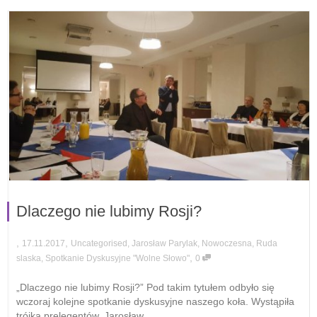
Dlaczego nie lubimy Rosji?
,
,
17.11.2017
Uncategorised
,
Jarosław Parylak
,
Nowoczesna
,
Ruda
,
slaska
,
Spotkanie Dyskusyjne "Wolne Słowo"
0
„Dlaczego nie lubimy Rosji?” Pod takim tytułem odbyło się
wczoraj kolejne spotkanie dyskusyjne naszego koła. Wystąpiła
trójka prelegentów. Jarosław...