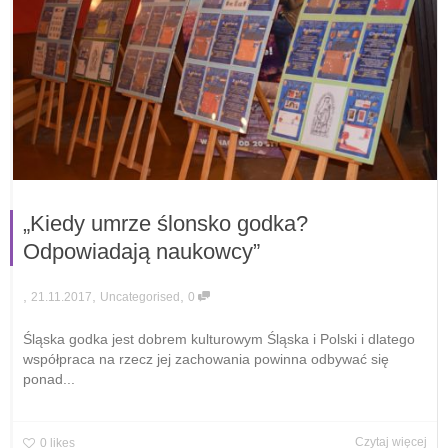
„Kiedy umrze ślonsko godka?
Odpowiadają naukowcy”
,
,
,
21.11.2017
Uncategorised
0
Śląska godka jest dobrem kulturowym Śląska i Polski i dlatego
współpraca na rzecz jej zachowania powinna odbywać się
ponad...
Czytaj więcej
0
likes