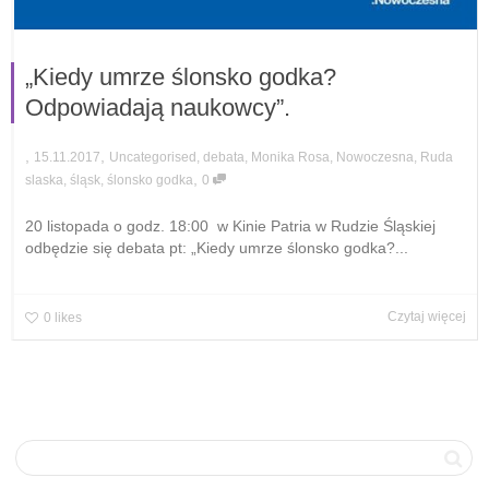
„Kiedy umrze ślonsko godka?
Odpowiadają naukowcy”.
,
,
15.11.2017
Uncategorised
,
debata
,
Monika Rosa
,
Nowoczesna
,
Ruda
,
slaska
,
śląsk
,
ślonsko godka
0
20 listopada o godz. 18:00 w Kinie Patria w Rudzie Śląskiej
odbędzie się debata pt: „Kiedy umrze ślonsko godka?...
Czytaj więcej
0
likes